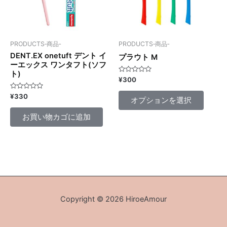
は
複
数
の
PRODUCTS‐商品‐
PRODUCTS‐商品‐
バ
DENT.EX onetuft デント イ
プラウト M
リ
ーエックス ワンタフト(ソフ
ト)
エ
5
¥
300
段
ー
階
5
¥
330
中
シ
オプションを選択
段
0
階
の
ョ
中
評
お買い物カゴに追加
0
価
ン
の
評
が
価
あ
り
ま
す。
オ
Copyright © 2026 HiroeAmour
プ
シ