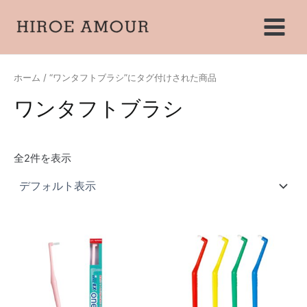
内
Main
容
Menu
を
ス
キ
ホーム
/ “ワンタフトブラシ”にタグ付けされた商品
ッ
ワンタフトブラシ
プ
全2件を表示
こ
の
商
品
に