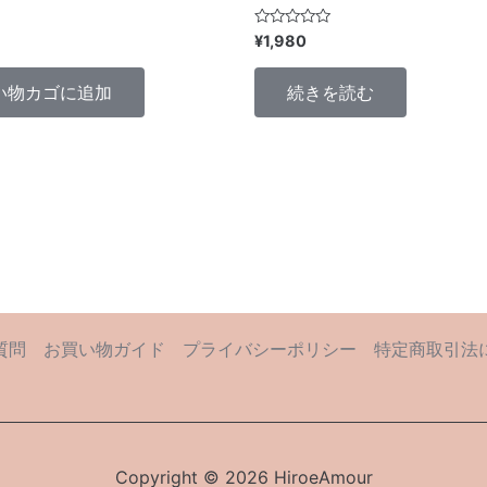
5
¥
1,980
段
階
中
い物カゴに追加
続きを読む
0
の
評
価
質問
お買い物ガイド
プライバシーポリシー
特定商取引法
Copyright © 2026 HiroeAmour