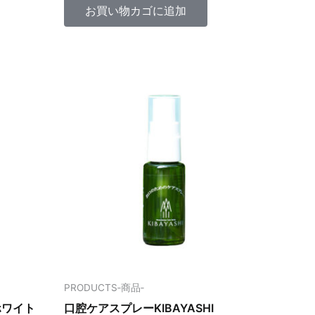
中
お買い物カゴに追加
0
の
評
価
PRODUCTS‐商品‐
ホワイト
口腔ケアスプレーKIBAYASHI