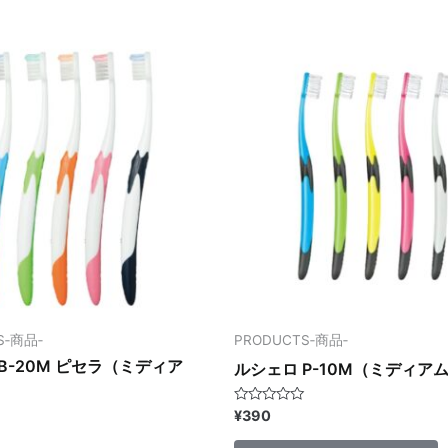
価
り
ま
す
オ
プ
シ
ョ
ン
は
商
品
ペ
ー
S‐商品‐
PRODUCTS‐商品‐
ジ
B-20M ピセラ（ミディア
ルシェロ P-10M（ミディア
か
ら
5
¥
390
段
選
階