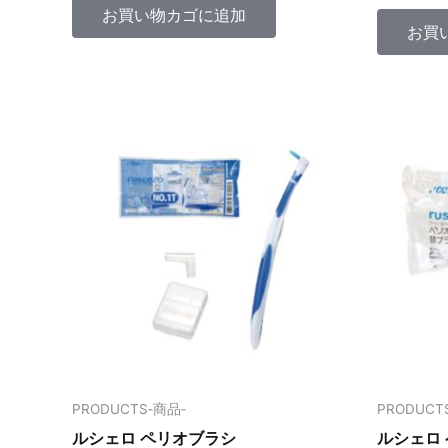
中
階
お買い物カゴに追加
0
中
お買
の
0
評
の
価
評
価
PRODUCTS‐商品‐
PRODUCT
ルシェロ ペリオブラシ
ルシェロ 