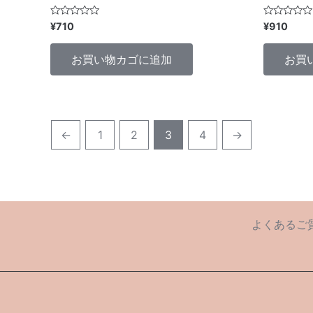
5
5
¥
710
¥
910
段
段
階
階
中
中
お買い物カゴに追加
お買
0
0
の
の
評
評
価
価
←
1
2
3
4
→
よくあるご