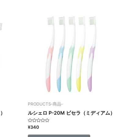
価
。
PRODUCTS‐商品‐
ム）
ルシェロ P-20M ピセラ（ミディアム）
5
¥
340
段
階