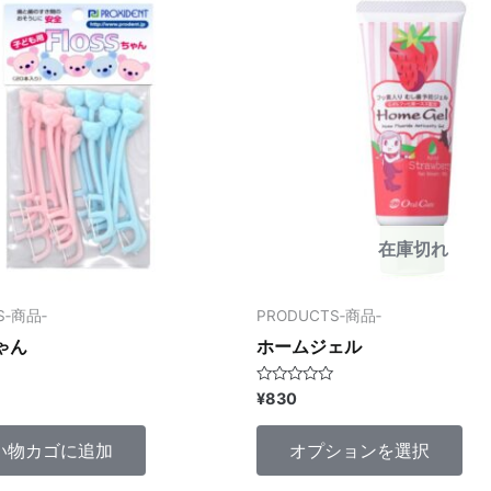
の
商
品
に
は
複
数
の
在庫切れ
バ
リ
エ
S‐商品‐
PRODUCTS‐商品‐
ー
ゃん
ホームジェル
シ
ョ
5
¥
830
段
ン
階
中
が
い物カゴに追加
オプションを選択
0
の
あ
評