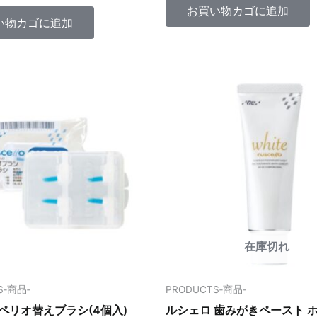
中
択
お買い物カゴに追加
0
い物カゴに追加
の
で
評
価
き
ま
す
在庫切れ
S‐商品‐
PRODUCTS‐商品‐
ペリオ替えブラシ(4個入)
ルシェロ 歯みがきペースト 