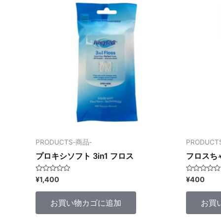
PRODUCTS‐商品‐
PRODUCT
プロキシソフト 3in1 フロス
フロスち
5
5
¥
1,400
¥
400
段
段
階
階
中
中
お買い物カゴに追加
お買
0
0
の
の
評
評