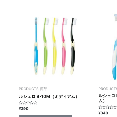
価
価
PRODUCTS‐商品‐
PRODUCT
ルシェロ 
ルシェロ B-10M（ミディアム）
ム）
5
¥
390
段
5
¥
340
階
段