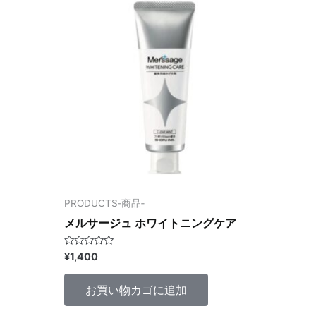
PRODUCTS‐商品‐
メルサージュ ホワイトニングケア
5
¥
1,400
段
階
中
お買い物カゴに追加
0
の
評