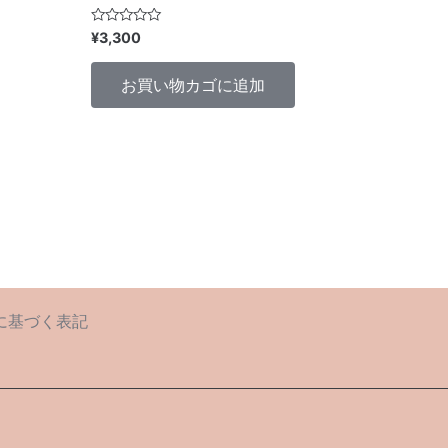
5
¥
3,300
段
階
中
お買い物カゴに追加
0
の
評
価
に基づく表記