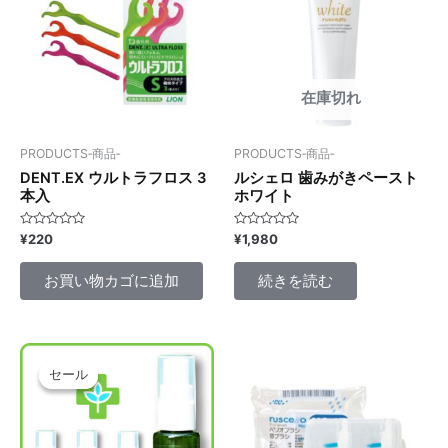
在庫切れ
PRODUCTS‐商品‐
PRODUCTS‐商品‐
DENT.EX ウルトラフロス 3
ルシェロ 歯みがきペースト
本入
ホワイト
5
5
¥
220
¥
1,980
段
段
階
階
中
中
お買い物カゴに追加
続きを読む
0
0
の
の
評
評
価
価
元
現
の
在
セール
セール
価
の
格
価
は
格
¥13,200
は