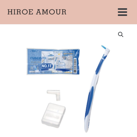
内
Main
容
Menu
を
ス
ル
キ
シ
ェ
ッ
ロ
プ
ペ
リ
オ
ブ
ラ
シ
個